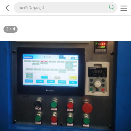
2
/
4