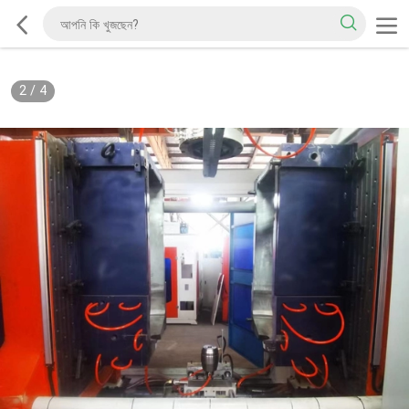
2
/
4