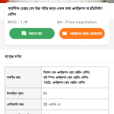
প্লাস্টিক চেয়ার বেস উচ্চ গতির জন্য একক মাথা এক্সট্রুশন ঘা ছাঁচনির্মাণ
মেশিন
MOQ：1 সেট
মূল্য：Price negotiation.
ভালো দাম
আমাদের সাথে যোগাযোগ
করুন
পণ্যের বর্ণনা
সিঙ্গেল হেড এক্সট্রুশন ব্লো মোল্ডিং মেশিন
,
লক্ষণীয় করা:
হাই স্পিড এক্সট্রুশন ব্লো মোল্ডিং মেশিন
,
160L ​​এক্সট্রুশন ব্লো মোল্ডিং মেশিন
উৎপত্তি স্থল
চীন
ডেলিভারি সময়
20 ওয়াকিং ডে