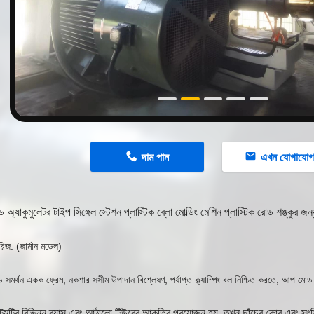
n
দাম পান
এখন যোগাযো
 অ্যাকুমুলেটর টাইপ সিঙ্গেল স্টেশন প্লাস্টিক ব্লো মোল্ডিং মেশিন প্লাস্টিক রোড শঙ্কুর জন্
জ: (জার্মান মডেল)
 সমর্থন একক ফ্রেম, নকশার সসীম উপাদান বিশ্লেষণ, পর্যাপ্ত ক্ল্যাম্পিং বল নিশ্চিত করতে, আপ মোড
টির বিভিন্ন ব্যাস এবং আঠালো টিউবের আকৃতির প্রয়োজন হয়, তখন ছাঁচের কোর এবং সংশ্লি