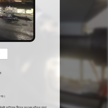
button
গ
য
 নয়।
ষ্ট ডাইয়ের নীচের অংশের ছাঁচের হাতা