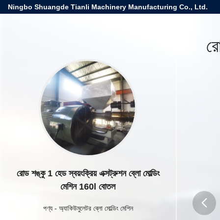
Ningbo Shuangde Tianli Machinery Manufacturing Co., Ltd.
রো
রোড শঙ্কু 1 হেড স্বয়ংক্রিয় এক্সট্রুশন ব্লো মোল্ডিং
মেশিন 160l বোতল
পণ্য
-
অ্যাকিউমুলেটর ব্লো মোল্ডিং মেশিন