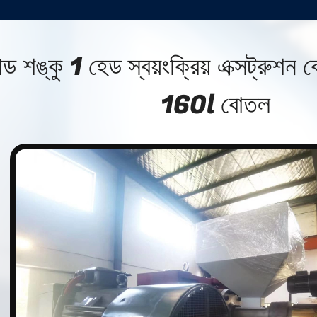
ড শঙ্কু 1 হেড স্বয়ংক্রিয় এক্সট্রুশন ব
160l বোতল