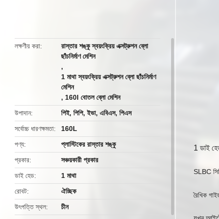
butto
লক্ষণীয় করা
রাস্তার শঙ্কু স্বয়ংক্রিয় এক্সট্রুশন ব্লো
ছাঁচনির্মাণ মেশিন
,
1 মাথা স্বয়ংক্রিয় এক্সট্রুশন ব্লো ছাঁচনির্মাণ
মেশিন
,
160l বোতল ব্লো মেশিন
উপাদান
পিই, পিপি, ইভা, এবিএস, পিএস
সর্বোচ্চ ধারণক্ষমতা
160L
পণ্য
প্লাস্টিকের রাস্তার শঙ্কু
1 ডাই হেড
প্রকার
সঞ্চয়কারী প্রকার
SLBC সিরি
ডাই হেড
1 মাথা
রোবট
ঐচ্ছিক
রৈখিক গাইড
উৎপত্তি স্থল
চীন
যখন আইটেম