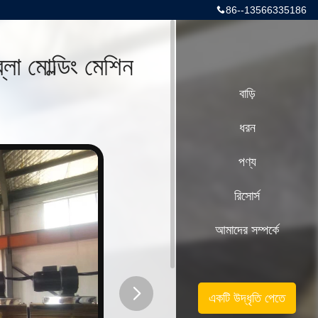
86--13566335186
্লো মোল্ডিং মেশিন
বাড়ি
ধরন
পণ্য
রিসোর্স
আমাদের সম্পর্কে
একটি উদ্ধৃতি পেতে